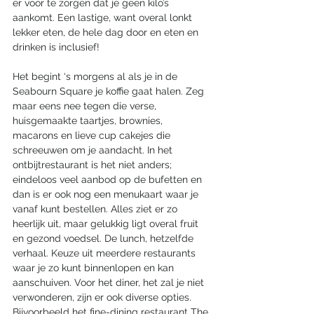
er voor te zorgen dat je geen kilo’s 
aankomt. Een lastige, want overal lonkt 
lekker eten, de hele dag door en eten en 
drinken is inclusief! 
Het begint ‘s morgens al als je in de 
Seabourn Square je koffie gaat halen. Zeg 
maar eens nee tegen die verse, 
huisgemaakte taartjes, brownies, 
macarons en lieve cup cakejes die 
schreeuwen om je aandacht. In het 
ontbijtrestaurant is het niet anders; 
eindeloos veel aanbod op de bufetten en 
dan is er ook nog een menukaart waar je 
vanaf kunt bestellen. Alles ziet er zo 
heerlijk uit, maar gelukkig ligt overal fruit 
en gezond voedsel. De lunch, hetzelfde 
verhaal. Keuze uit meerdere restaurants 
waar je zo kunt binnenlopen en kan 
aanschuiven. Voor het diner, het zal je niet 
verwonderen, zijn er ook diverse opties. 
Bijvoorbeeld het fine-dining restaurant The 