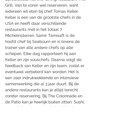
Grill. Van te voren wel reserveren, want 
iedereen wil eten bij chef Tomas Keller. 
Keller is een van de grootste chefs in de 
USA en heeft daar verschillende 
restaurants met in het totaal 7 
Michelinsterren. Samir Tamisaft is de 
hoofd chef bij Seabourn en is tevens de 
trainer van alle andere chefs op alle 
schepen. Elke dag rapporteert hij aan 
Keller en zijn souschefs. Daarna volgt de 
feedback van Keller en zijn team, zodat er 
eventueel verbeterd kan worden. Het is 
een zeer indrukwekkende en intensieve 
samenwerking die al 3 jaar duurt. Bij de 
andere restaurants kan je altijd terecht 
zonder reservering. Bij The Colonnade en 
de Patio kan je heerlijk buiten zitten. Sushi, 
gerund door Japanners is het kleinste 
etablissement. Het grote, gezellige Te 
Restaurant heeft iedere avond een nieuw 
keuzemenu met een grote wijnselectie. 