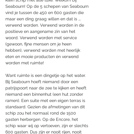
klein schip met alle luxe. Welkom bij 
Seabourn! Op de 5 schepen van Seabourn 
vind je tussen de 450 en 600 gasten die 
maar een ding graag willen en dat is …. 
verwend worden. Verwend worden in de 
positieve en aangename zin van het 
woord. Verwend worden met service 
(gewoon, fijne mensen om je heen 
hebben), verwend worden met heerlijk 
eten en mooie producten én verwend 
worden met ruimte! 
Want ruimte is een dingetje op het water. 
Bij Seabourn hoeft niemand door een 
patrijspoort naar de zee te kijken en heeft 
niemand een binnenhut (een hut zonder 
ramen). Een suite met een eigen terras is 
standaard. Gezien de afmetingen van dit 
schip zou het normaal rond de 1500 
gasten herbergen. Op de Encore, het 
schip waar wij op vertoeven, zijn er slechts 
600 gasten. Dus zijn er nooit rijen, nooit 