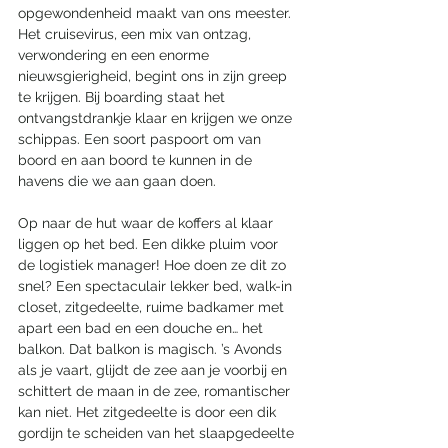
opgewondenheid maakt van ons meester. 
Het cruisevirus, een mix van ontzag, 
verwondering en een enorme 
nieuwsgierigheid, begint ons in zijn greep 
te krijgen. Bij boarding staat het 
ontvangstdrankje klaar en krijgen we onze 
schippas. Een soort paspoort om van 
boord en aan boord te kunnen in de 
havens die we aan gaan doen. 
Op naar de hut waar de koffers al klaar 
liggen op het bed. Een dikke pluim voor 
de logistiek manager! Hoe doen ze dit zo 
snel? Een spectaculair lekker bed, walk-in 
closet, zitgedeelte, ruime badkamer met 
apart een bad en een douche en… het 
balkon. Dat balkon is magisch. ’s Avonds 
als je vaart, glijdt de zee aan je voorbij en 
schittert de maan in de zee, romantischer 
kan niet. Het zitgedeelte is door een dik 
gordijn te scheiden van het slaapgedeelte 