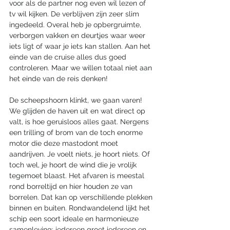
voor als de partner nog even wil lezen of 
tv wil kijken. De verblijven zijn zeer slim 
ingedeeld. Overal heb je opbergruimte, 
verborgen vakken en deurtjes waar weer 
iets ligt of waar je iets kan stallen. Aan het 
einde van de cruise alles dus goed 
controleren. Maar we willen totaal niet aan 
het einde van de reis denken! 
De scheepshoorn klinkt, we gaan varen! 
We glijden de haven uit en wat direct op 
valt, is hoe geruisloos alles gaat. Nergens 
een trilling of brom van de toch enorme 
motor die deze mastodont moet 
aandrijven. Je voelt niets, je hoort niets. Of 
toch wel, je hoort de wind die je vrolijk 
tegemoet blaast. Het afvaren is meestal 
rond borreltijd en hier houden ze van 
borrelen. Dat kan op verschillende plekken 
binnen en buiten. Rondwandelend lijkt het 
schip een soort ideale en harmonieuze 
samenleving; iedereen groet iedereen en 