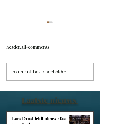
header.all-comments
Een sprookjesachtige
Villa Tarida Du
comment-box.placeholder
nacht in het Efteling
privacy wordt d
Grand Hotel
luxe
Laatste nieuws
Lars Drost leidt nieuwe fase
voor Taiko