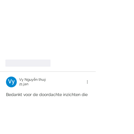
Like
Reageren
Vy Nguyễn thuý
21 jan
Bedankt voor de doordachte inzichten die 
hier worden gedeeld. Het is cruciaal om 
te analyseren op welke wijze online 
entertainmentplatforms kunnen inspelen 
op de veranderende behoeften van 
gebruikers. Op de website is aanvullende 
informatie over dit onderwerp 