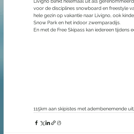
Livigno blinkt helemaal uit als gerenommeerd
voor de disciplines snowboard en freestyle v
hele gezin op vakantie naar Livigno, ook kind
Snow Park en het indoor zwemparadijs. 
En met de Free Skipass kan iedereen tijdens e
115km aan skipistes met adembenemende uitzi