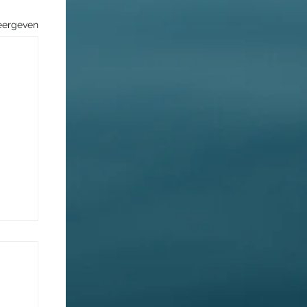
eergeven