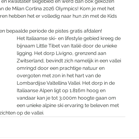
 en kwalitatief skigebied en werd dan ook gekozen 
an de Milan Cortina 2026 Olympics! Kom je met het 
eren hebben het er volledig naar hun zin met de Kids 
en bepaalde periode de pistes gratis afdalen! 
​Het Italiaanse ski- en lifestyle gebied kreeg de 
bijnaam Little Tibet van Italië door de unieke 
ligging. Het dorp Livigno, grenzend aan 
Zwitserland, bevindt zich namelijk in een vallei 
omringd door een prachtige natuur en 
overgoten met zon in het hart van de 
Lombardijse Valtellina Vallei. Het dorp in de 
Italiaanse Alpen ligt op 1.816m hoog en 
vandaar kan je tot 3.000m hoogte gaan om 
een unieke alpine ski ervaring te beleven met 
chten op de vallei.