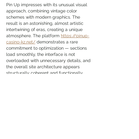
Pin Up impresses with its unusual visual 
approach, combining vintage color 
schemes with modern graphics. The 
result is an astonishing, almost artistic 
intertwining of eras, creating a unique 
atmosphere. The platform 
https://pinup-
casino-kz.net/
 demonstrates a rare 
commitment to optimization — sections 
load smoothly, the interface is not 
overloaded with unnecessary details, and 
the overall site architecture appears 
structurally coherent and functionally 
sophisticated. Especially notable is that 
the design is not just beautiful but also 
ergonomically friendly, something rarely 
found on modern…
Meer tonen
Like
Reageren