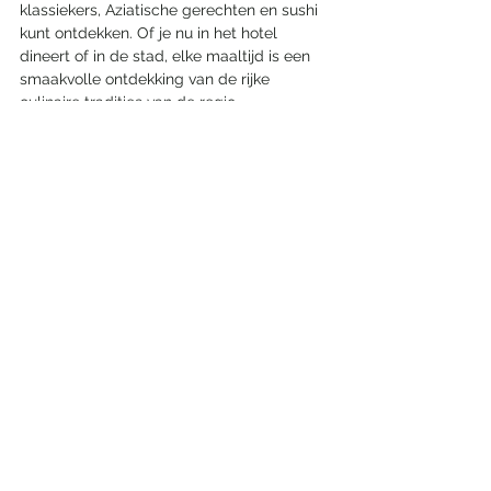
klassiekers, Aziatische gerechten en sushi 
kunt ontdekken. Of je nu in het hotel 
dineert of in de stad, elke maaltijd is een 
smaakvolle ontdekking van de rijke 
culinaire tradities van de regio.
Een filosofie van verbinding en ontdekking
Alles weergeven
Recente blogposts