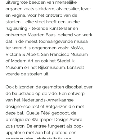
uitvergrote beelden van menselijke 
organen zoals slokdarm, alvleesklier, lever 
en vagina. Voor het ontwerp van de 
stoelen – elke stoel heeft een unieke 
rugleuning - tekende kunstenaar en 
ontwerper Maarten Baas, bekend van werk 
dat in de meest toonaangevende musea 
ter wereld is opgenomen zoals: MoMa, 
Victoria & Albert, San Francisco Museum 
of Modern Art en ook het Stedelijk 
Museum en het Rijksmuseum. Lensvelt 
voerde de stoelen uit. 
Ook bijzonder: de gesmolten discobal over 
de balustrade op de vide. Een ontwerp 
van het Nederlands-Amerikaanse 
designerscollectief Rotganzen die met 
deze bal, ‘Quelle Fête’ gedoopt, de 
prestigieuze Wallpaper Design Award 
2019 won. De entree fungeert als pop-
upgalerie met aan het plafond een 
spectaculaire lichtinstallatie van 