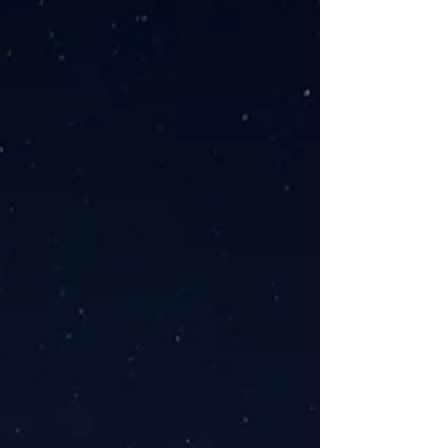
Europa om u te helpen kiezen uit de vele
charmante...