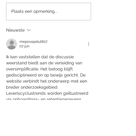
Een sprookjesachtige
Villa Tarida Du
Plaats een opmerking...
nacht in het Efteling
privacy wordt d
Grand Hotel
luxe
Nieuwste
mepovapelut827
07 jun
Ik kan vaststellen dat de discussie 
weerstand biedt aan de verleiding van 
oversimplificatie. Het betoog blijft 
gedisciplineerd en op bewijs gericht. De 
website verbindt het onderwerp met een 
breder onderzoeksgebied. 
Levenscyclustrends worden geïllustreerd 
via onboardings- en retentiegegevens.