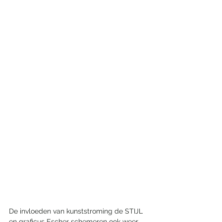
De invloeden van kunststroming de STIJL 
en graficus Escher schemeren ook weer 