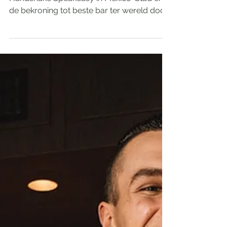
Shakerato
Na het internationale succes van
Handshake Speakeasy in Mexico-Stad en
de bekroning tot beste bar ter wereld door
‘The World’s 50 Best Bars’ in 2024, opent
Eric van Beek nu zijn allereerste bar in
eigen stad. Dit doet hij samen met Marcos
Di Battista, Rodrigo Urraca en Joseph Kuri,
de eigenaren van Handshake Speakeasy,
waarmee hij de Italiaanse aperitiefcultuur
en onberispelijke professionaliteit naar de
hoofdstad brengt. "Het was altijd een
droom om in mijn eigen stad iets t