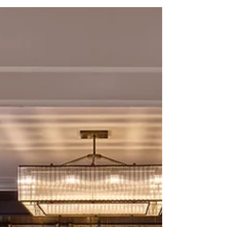
landt op plek 42 van de volledige lijst.
Ryans andere bars als Lyaness in Londen
en Silver Lyan in Washington DC, stonden
allemaal al eerder op een 50 Best-lijst.
Voor Super Lyan is dit de allereerste keer.
Zeven jaar bouwden Ryan en zijn team,
avond na avond, aan wat een
Amsterdamse buurtcocktailbar kan zijn, en
nu is