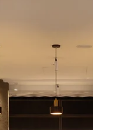
wereldklasse. "We zijn ontzettend blij met
deze erkenning van Forbes Travel Guide
voor Vault Bar", aldus Jeroen Werdmölder