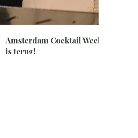
Amsterdam Cocktail Week
is terug!
Van 27 maart - 5 april verandert
Amsterdam in één groot cocktailfestival.
Tien dagen lang viert de hoofdstad zijn
cocktailscene en alle mensen die ‘m zo
bijzonder maken. Proef exclusieve