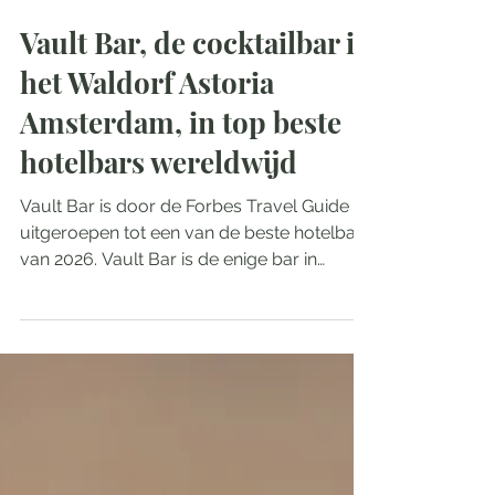
Vault Bar, de cocktailbar in
het Waldorf Astoria
Amsterdam, in top beste
hotelbars wereldwijd
Vault Bar is door de Forbes Travel Guide
uitgeroepen tot een van de beste hotelbars
van 2026. Vault Bar is de enige bar in
Nederland die de Hotel Star Bars-award
van Forbes Travel Guide heeft ontvangen.
Wereldwijd kregen slechts 39 bars in 16
verschillende landen deze eer. De award
benadrukt de toewijding van Vault Bar aan
het leveren van gastvrijheid van